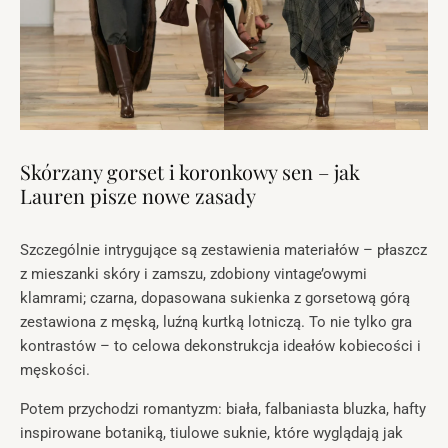
Skórzany gorset i koronkowy sen – jak
Lauren pisze nowe zasady
Szczególnie intrygujące są zestawienia materiałów – płaszcz
z mieszanki skóry i zamszu, zdobiony vintage’owymi
klamrami; czarna, dopasowana sukienka z gorsetową górą
zestawiona z męską, luźną kurtką lotniczą. To nie tylko gra
kontrastów – to celowa dekonstrukcja ideałów kobiecości i
męskości.
Potem przychodzi romantyzm: biała, falbaniasta bluzka, hafty
inspirowane botaniką, tiulowe suknie, które wyglądają jak