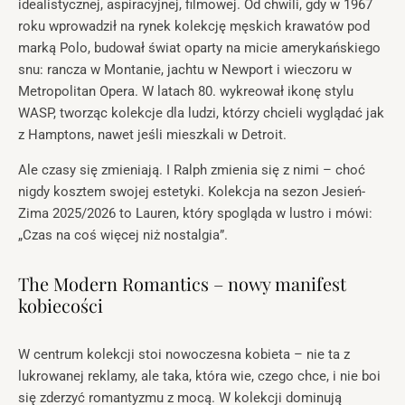
idealistycznej, aspiracyjnej, filmowej. Od chwili, gdy w 1967
roku wprowadził na rynek kolekcję męskich krawatów pod
marką Polo, budował świat oparty na micie amerykańskiego
snu: rancza w Montanie, jachtu w Newport i wieczoru w
Metropolitan Opera. W latach 80. wykreował ikonę stylu
WASP, tworząc kolekcje dla ludzi, którzy chcieli wyglądać jak
z Hamptons, nawet jeśli mieszkali w Detroit.
Ale czasy się zmieniają. I Ralph zmienia się z nimi – choć
nigdy kosztem swojej estetyki. Kolekcja na sezon Jesień-
Zima 2025/2026 to Lauren, który spogląda w lustro i mówi:
„Czas na coś więcej niż nostalgia”.
The Modern Romantics – nowy manifest
kobiecości
W centrum kolekcji stoi nowoczesna kobieta – nie ta z
lukrowanej reklamy, ale taka, która wie, czego chce, i nie boi
się zderzyć romantyzmu z mocą. W kolekcji dominują