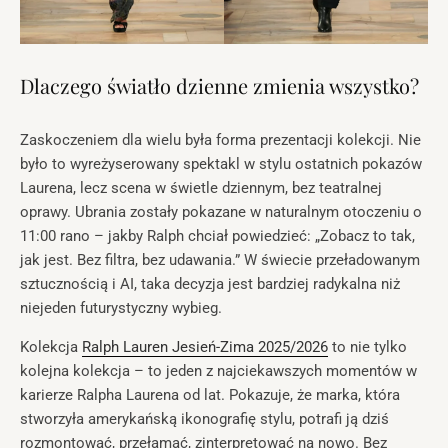
Dlaczego światło dzienne zmienia wszystko?
Zaskoczeniem dla wielu była forma prezentacji kolekcji. Nie
było to wyreżyserowany spektakl w stylu ostatnich pokazów
Laurena, lecz scena w świetle dziennym, bez teatralnej
oprawy. Ubrania zostały pokazane w naturalnym otoczeniu o
11:00 rano – jakby Ralph chciał powiedzieć: „Zobacz to tak,
jak jest. Bez filtra, bez udawania.” W świecie przeładowanym
sztucznością i AI, taka decyzja jest bardziej radykalna niż
niejeden futurystyczny wybieg.
Kolekcja
Ralph Lauren Jesień-Zima 2025/2026
to nie tylko
kolejna kolekcja – to jeden z najciekawszych momentów w
karierze Ralpha Laurena od lat. Pokazuje, że marka, która
stworzyła amerykańską ikonografię stylu, potrafi ją dziś
rozmontować, przełamać, zinterpretować na nowo. Bez