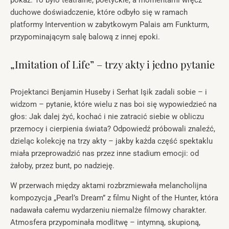
duchowe doświadczenie, które odbyło się w ramach
platformy Intervention w zabytkowym Palais am Funkturm,
przypominającym salę balową z innej epoki.
„Imitation of Life” – trzy akty i jedno pytanie
Projektanci Benjamin Huseby i Serhat Işik zadali sobie – i
widzom – pytanie, które wielu z nas boi się wypowiedzieć na
głos: Jak dalej żyć, kochać i nie zatracić siebie w obliczu
przemocy i cierpienia świata? Odpowiedź próbowali znaleźć,
dzieląc kolekcję na trzy akty – jakby każda część spektaklu
miała przeprowadzić nas przez inne stadium emocji: od
żałoby, przez bunt, po nadzieję.
W przerwach między aktami rozbrzmiewała melancholijna
kompozycja „Pearl’s Dream” z filmu Night of the Hunter, która
nadawała całemu wydarzeniu niemalże filmowy charakter.
Atmosfera przypominała modlitwę – intymną, skupioną,