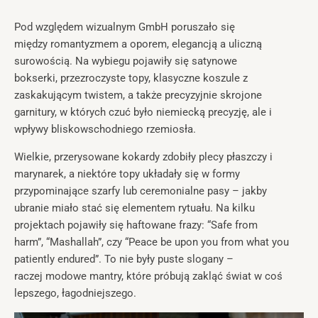
Pod względem wizualnym GmbH poruszało się
między romantyzmem a oporem, elegancją a uliczną
surowością. Na wybiegu pojawiły się satynowe
bokserki, przezroczyste topy, klasyczne koszule z
zaskakującym twistem, a także precyzyjnie skrojone
garnitury, w których czuć było niemiecką precyzję, ale i
wpływy bliskowschodniego rzemiosła.
Wielkie, przerysowane kokardy zdobiły plecy płaszczy i
marynarek, a niektóre topy układały się w formy
przypominające szarfy lub ceremonialne pasy – jakby
ubranie miało stać się elementem rytuału. Na kilku
projektach pojawiły się haftowane frazy: “Safe from
harm”, “Mashallah”, czy “Peace be upon you from what you
patiently endured”. To nie były puste slogany –
raczej modowe mantry, które próbują zakląć świat w coś
lepszego, łagodniejszego.