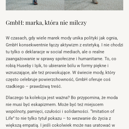
GmbH: marka, która nie milczy
W czasach, gdy wiele marek mody unika polityki jak ognia,
GmbH konsekwentnie łączy aktywizm z estetyką. I nie chodzi
tu tylko o deklaracje w social mediach, ale o realne
zaangażowanie w sprawy społeczne i humanitarne. To, co
robią Huseby i Işik, to ubieranie bólu w formy piękne i
wzruszające, ale też prowokujące. W świecie mody, który
często celebruje powierzchowność, GmbH oferuje coś
rzadkiego – prawdziwą treść.
Dlaczego ta kolekcja jest ważna? Bo przypomina, że moda
nie musi być eskapizmem. Może być też miejscem
wspólnoty, pamięci, czułości i solidarności. “Imitation of
Life” to nie tylko tytuł pokazu – to wezwanie do życia z
większą empatią. I jeśli cokolwiek może nas uratować w