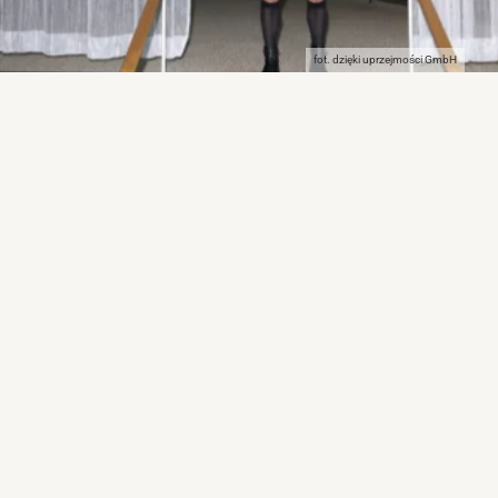
fot. dzięki uprzejmości GmbH