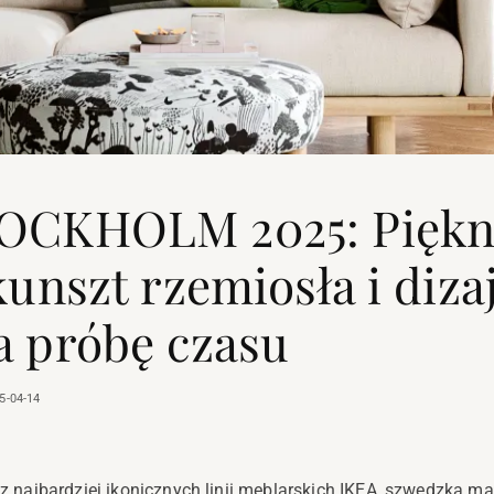
OCKHOLM 2025: Pięk
kunszt rzemiosła i diza
a próbę czasu
5-04-14
j z najbardziej ikonicznych linii meblarskich IKEA, szwedzka m