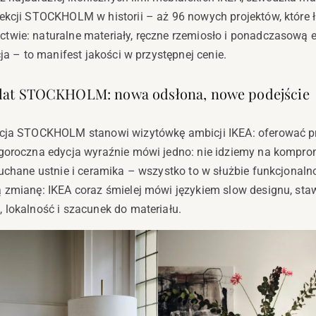
ekcji STOCKHOLM w historii – aż 96 nowych projektów, które ł
twie: naturalne materiały, ręczne rzemiosło i ponadczasow
cja – to manifest jakości w przystępnej cenie.
0 lat STOCKHOLM: nowa odsłona, nowe podejście
kcja STOCKHOLM stanowi wizytówkę ambicji IKEA: oferować p
egoroczna edycja wyraźnie mówi jedno: nie idziemy na kompr
uchane ustnie i ceramika – wszystko to w służbie funkcjonalnoś
 zmianę: IKEA coraz śmielej mówi językiem slow designu, sta
 lokalność i szacunek do materiału.