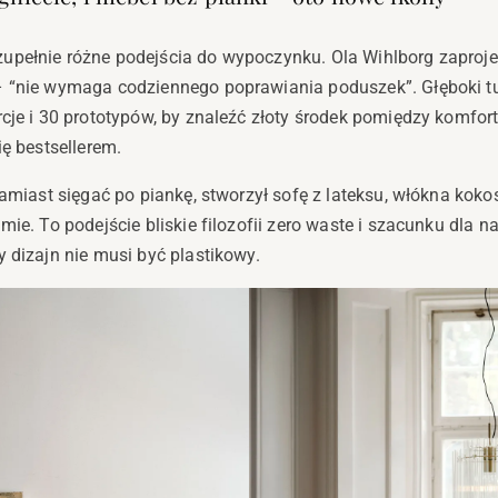
upełnie różne podejścia do wypoczynku. Ola Wihlborg zaproj
– “nie wymaga codziennego poprawiania poduszek”. Głęboki t
rcje i 30 prototypów, by znaleźć złoty środek pomiędzy komfor
ię bestsellerem.
zamiast sięgać po piankę, stworzył sofę z lateksu, włókna kok
mie. To podejście bliskie filozofii zero waste i szacunku dla n
 dizajn nie musi być plastikowy.