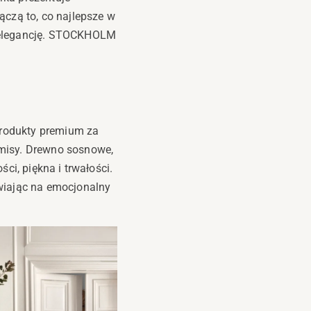
ączą to, co najlepsze w
ą elegancję. STOCKHOLM
rodukty premium za
omisy. Drewno sosnowe,
ci, piękna i trwałości.
wiając na emocjonalny