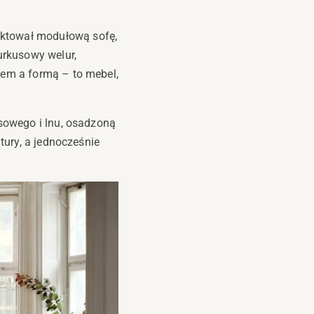
ektował modułową sofę,
urkusowy welur,
tem a formą – to mebel,
osowego i lnu, osadzoną
atury, a jednocześnie