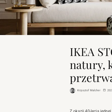
IKEA ST
natury, 
przetrw
Krzysztof Malcher
202
Z okazji 40-lecia jedne