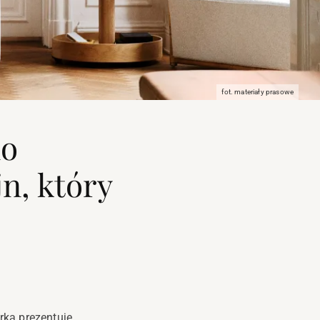
fot. materiały prasowe
no
jn, który
arka prezentuje